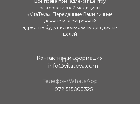
Все права принадлежат центру
альтернативной медицины
«VitaTeva». Переданные Вами личные
данные и электронный
адрес, не будут использованы для других
целей
Контактная информация
Почта
info@vitateva.com
Телефон\WhatsApp
+972 515003325