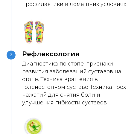
профилактики в домашних условиях
МЕНЮ:
Меню на день с рецептами,
добавками к рациону и напитками
ПЕРЕД СНОМ:
Вечерняя расслабляющая
ванночка для ног
Рефлексология
2
Диагностика по стопе: признаки
развития заболеваний суставов на
стопе. Техника вращения в
голеностопном суставе Техника трех
нажатий для снятия боли и
улучшения гибкости суставов