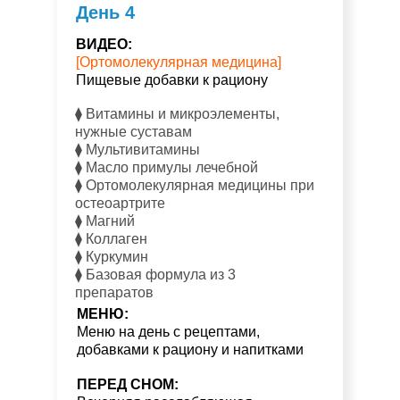
День 4
ВИДЕО:
[Ортомолекулярная медицина]
Пищевые добавки к рациону
⧫ Витамины и микроэлементы,
нужные суставам
⧫ Мультивитамины
⧫ Масло примулы лечебной
⧫ Ортомолекулярная медицины при
остеоартрите
⧫ Магний
⧫ Коллаген
⧫ Куркумин
⧫ Базовая формула из 3
препаратов
МЕНЮ:
Меню на день с рецептами,
добавками к рациону и напитками
ПЕРЕД СНОМ: