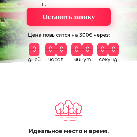
г.
Оставить заявку
Цена повысится на 300Є через:
0
0
:
0
0
0
0
:
0
0
0
0
:
0
0
0
0
дней
часов
минут
секунд
Идеальное место и время,